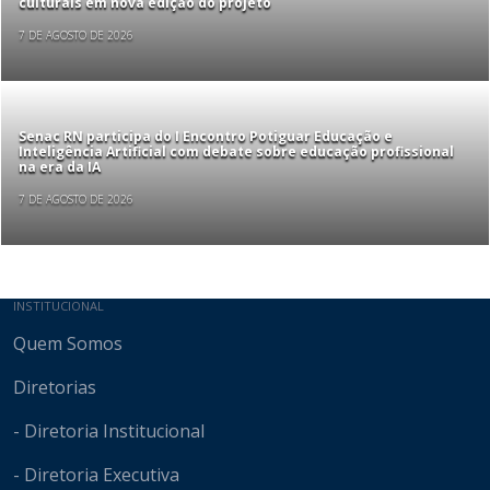
culturais em nova edição do projeto
7 DE AGOSTO DE 2026
Senac RN participa do I Encontro Potiguar Educação e
Inteligência Artificial com debate sobre educação profissional
na era da IA
7 DE AGOSTO DE 2026
Mapa do site
INSTITUCIONAL
Quem Somos
Diretorias
- Diretoria Institucional
- Diretoria Executiva