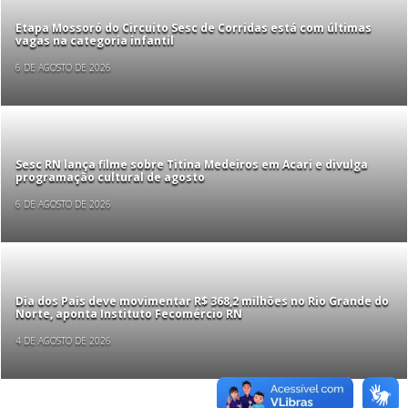
Etapa Mossoró do Circuito Sesc de Corridas está com últimas
vagas na categoria infantil
6 DE AGOSTO DE 2026
Sesc RN lança filme sobre Titina Medeiros em Acari e divulga
programação cultural de agosto
6 DE AGOSTO DE 2026
Dia dos Pais deve movimentar R$ 368,2 milhões no Rio Grande do
Norte, aponta Instituto Fecomércio RN
4 DE AGOSTO DE 2026