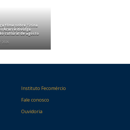
ça filme sobre Titina
 Acari e divulga
o cultural de agosto
E 2026
Instituto Fecomércio
Fale conosco
Ouvidoria