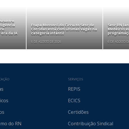
Encontro
ligência
Etapa Mossoró do Circuito Sesc de
Sesc RN lan
bre
Corridas está com últimas vagas na
Medeiros em
 era da IA
categoria infantil
programaçã
6 DE AGOSTO DE 2026
6 DE AGOSTO D
CAÇÃO
SERVIÇOS
as
REPIS
icos
ECICS
os
Certidões
ismo do RN
Contribuição Sindical