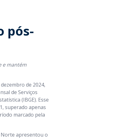
 pós-
te e mantém
m dezembro de 2024,
sal de Serviços
tatística (IBGE). Esse
11, superado apenas
eríodo marcado pela
o Norte apresentou o