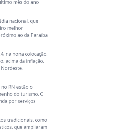
último mês do ano
dia nacional, que
eiro melhor
próximo ao da Paraíba
24, na nona colocação.
o, acima da inflação,
 Nordeste.
s no RN estão o
mpenho do turismo. O
nda por serviços
tos tradicionais, como
ísticos, que ampliaram