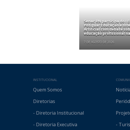
Senac RN participa do I 
Potiguar Educação e Inte
Artificial com debate so
educação profissional na
7 DE AGOSTO DE 2026
Mapa do site
INSTITUCIONAL
COMUNI
Quem Somos
Notíci
Diretorias
Periód
- Diretoria Institucional
Projet
- Diretoria Executiva
- Tur