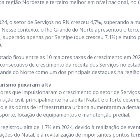
 região Nordeste e terceiro melhor em nível nacional, no 
24, o setor de Serviços no RN cresceu 4,7%, superando a mé
. Nesse contexto, o Rio Grande do Norte apresentou o terc
 superado apenas por Sergipe (que cresceu 7,1%) e muito 
.
estado ficou entre as 10 maiores taxas de crescimento em 20
 consecutivo de crescimento da receita dos Serviços no estad
rande do Norte como um dos principais destaques na região
Turismo puxaram alta
atores que impulsionaram o crescimento do setor de Serviço
ução civil, principalmente na capital Natal, e o forte dese
rio e as obras de infraestrutura urbana aumentaram a dema
nsporte, locação de equipamentos e manutenção predial.
 registrou alta de 1,7% em 2024, devido à realização de even
rações do Natal, e à revitalização de importantes pontos tur