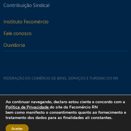
Contribuição Sindical
Instituto Fecomércio
Fale conosco
Ouvidoria
FEDERAÇÃO DO COMÉRCIO DE BENS, SERVIÇOS E TURISMO DO RN
Casa do Comércio
Ao continuar navegando, declaro estou ciente e concordo com a
Rua Padre João Damasceno, 1935 - Lagoa Nova CEP 59075-760
Política de Privacidade
do site da Fecomércio RN
bem como manifesto o consentimento quanto ao fornecimento e
tratamento dos dados para as finalidades ali constantes.
Aceitar