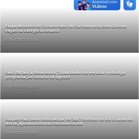
Etapa Mossoró do Circuito Sesc de Corridas está com últimas
vagas na categoria infantil
6 DE AGOSTO DE 2026
Sesc RN lança filme sobre Titina Medeiros em Acari e divulga
programação cultural de agosto
6 DE AGOSTO DE 2026
Dia dos Pais deve movimentar R$ 368,2 milhões no Rio Grande do
Norte, aponta Instituto Fecomércio RN
4 DE AGOSTO DE 2026