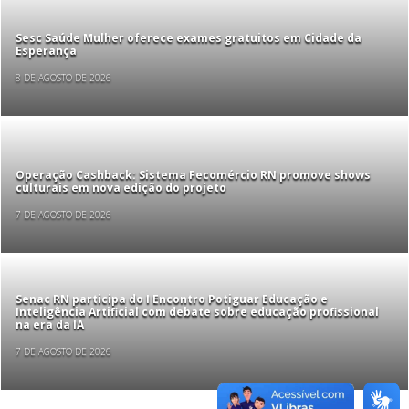
Sesc Saúde Mulher oferece exames gratuitos em Cidade da
Esperança
8 DE AGOSTO DE 2026
Operação Cashback: Sistema Fecomércio RN promove shows
culturais em nova edição do projeto
7 DE AGOSTO DE 2026
Senac RN participa do I Encontro Potiguar Educação e
Inteligência Artificial com debate sobre educação profissional
na era da IA
7 DE AGOSTO DE 2026