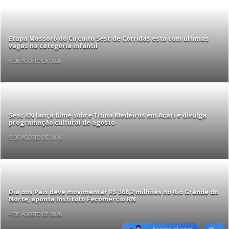
Etapa Mossoró do Circuito Sesc de Corridas está com últimas
vagas na categoria infantil
6 DE AGOSTO DE 2026
Sesc RN lança filme sobre Titina Medeiros em Acari e divulga
programação cultural de agosto
6 DE AGOSTO DE 2026
Dia dos Pais deve movimentar R$ 368,2 milhões no Rio Grande do
Norte, aponta Instituto Fecomércio RN
4 DE AGOSTO DE 2026