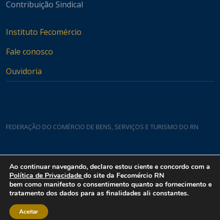
Contribuição Sindical
Instituto Fecomércio
Fale conosco
Ouvidoria
FEDERAÇÃO DO COMÉRCIO DE BENS, SERVIÇOS E TURISMO DO RN
Casa do Comércio
Ao continuar navegando, declaro estou ciente e concordo com a
Rua Padre João Damasceno, 1935 - Lagoa Nova CEP 59075-760
Política de Privacidade
do site da Fecomércio RN
bem como manifesto o consentimento quanto ao fornecimento e
tratamento dos dados para as finalidades ali constantes.
Aceitar