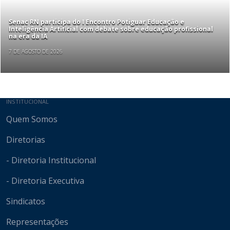
Senac RN participa do I Encontro Potiguar Educação e
Inteligência Artificial com debate sobre educação profissional
na era da IA
7 DE AGOSTO DE 2026
Mapa do site
INSTITUCIONAL
Quem Somos
Diretorias
- Diretoria Institucional
- Diretoria Executiva
Sindicatos
Representações