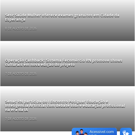
Sesc Saúde Mulher oferece exames gratuitos em Cidade da
Esperança
8 DE AGOSTO DE 2026
Operação Cashback: Sistema Fecomércio RN promove shows
culturais em nova edição do projeto
7 DE AGOSTO DE 2026
Senac RN participa do I Encontro Potiguar Educação e
Inteligência Artificial com debate sobre educação profissional
na era da IA
7 DE AGOSTO DE 2026