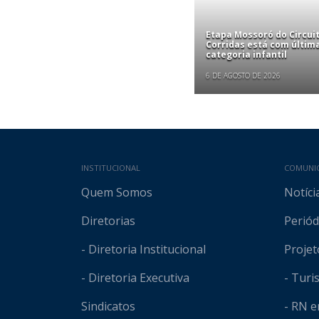
Etapa Mossoró do Circui
Corridas está com últim
categoria infantil
6 DE AGOSTO DE 2026
Mapa do site
INSTITUCIONAL
COMUNI
Quem Somos
Notíci
Diretorias
Periód
- Diretoria Institucional
Projet
- Diretoria Executiva
- Tur
Sindicatos
- RN 