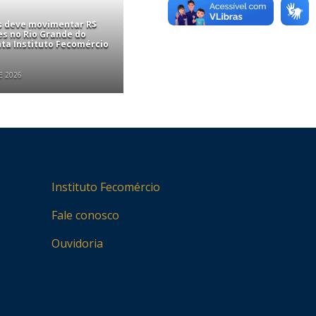
is deve movimentar R$
es no Rio Grande do
nta Instituto Fecomércio
E 2026
Instituto Fecomércio
Fale conosco
Ouvidoria