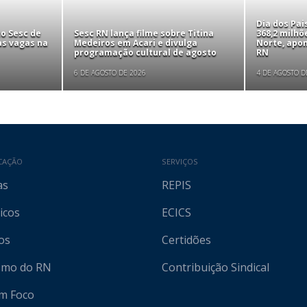
Dia dos Pa
to Sesc de
Sesc RN lança filme sobre Titina
368,2 milhõ
as vagas na
Medeiros em Acari e divulga
Norte, apo
programação cultural de agosto
RN
6 DE AGOSTO DE 2026
4 DE AGOSTO D
CAÇÃO
SERVIÇOS
as
REPIS
icos
ECICS
os
Certidões
ismo do RN
Contribuição Sindical
em Foco