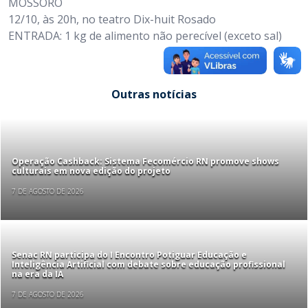
MOSSORÓ
12/10, às 20h, no teatro Dix-huit Rosado
ENTRADA: 1 kg de alimento não perecível (exceto sal)​
Outras notícias
Operação Cashback: Sistema Fecomércio RN promove shows
culturais em nova edição do projeto
7 DE AGOSTO DE 2026
Senac RN participa do I Encontro Potiguar Educação e
Inteligência Artificial com debate sobre educação profissional
na era da IA
7 DE AGOSTO DE 2026