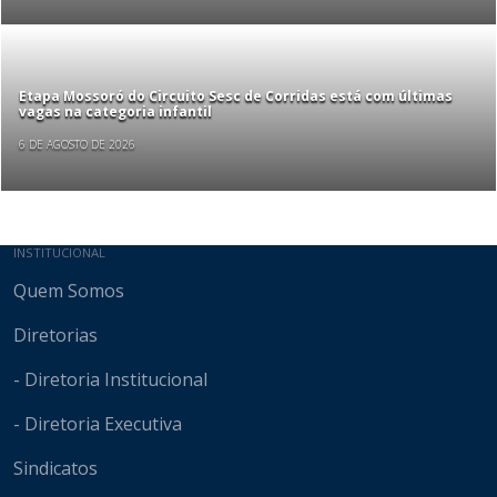
Etapa Mossoró do Circuito Sesc de Corridas está com últimas
vagas na categoria infantil
6 DE AGOSTO DE 2026
Mapa do site
INSTITUCIONAL
Quem Somos
Diretorias
- Diretoria Institucional
- Diretoria Executiva
Sindicatos