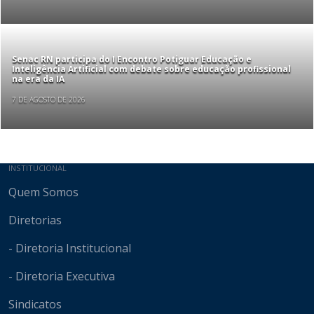
Senac RN participa do I Encontro Potiguar Educação e
Inteligência Artificial com debate sobre educação profissional
na era da IA
7 DE AGOSTO DE 2026
Mapa do site
INSTITUCIONAL
Quem Somos
Diretorias
- Diretoria Institucional
- Diretoria Executiva
Sindicatos