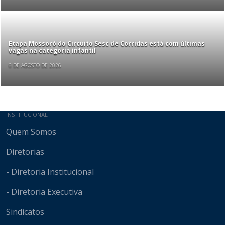
Etapa Mossoró do Circuito Sesc de Corridas está com últimas
vagas na categoria infantil
6 DE AGOSTO DE 2026
Mapa do site
INSTITUCIONAL
Quem Somos
Diretorias
- Diretoria Institucional
- Diretoria Executiva
Sindicatos