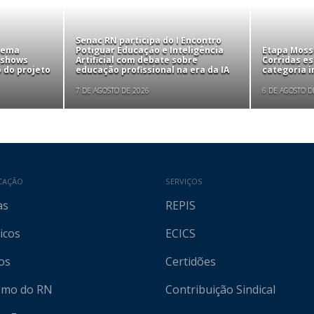
Senac RN participa do I Encontro
tema
Potiguar Educação e Inteligência
Etapa Mosso
 shows
Artificial com debate sobre
Corridas e
 do projeto
educação profissional na era da IA
categoria i
7 DE AGOSTO DE 2026
6 DE AGOSTO D
CAÇÃO
SERVIÇOS
as
REPIS
icos
ECICS
os
Certidões
ismo do RN
Contribuição Sindical