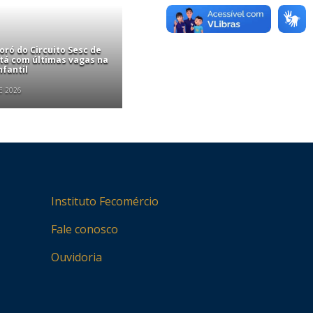
ró do Circuito Sesc de
stá com últimas vagas na
nfantil
E 2026
Instituto Fecomércio
Fale conosco
Ouvidoria