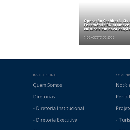
Operação Cashback: Sis
Fecomércio RN promove
culturais em nova edição
7 DE AGOSTO DE 2026
Mapa do site
INSTITUCIONAL
COMUNI
Quem Somos
Notíci
Diretorias
Periód
- Diretoria Institucional
Projet
- Diretoria Executiva
- Tur