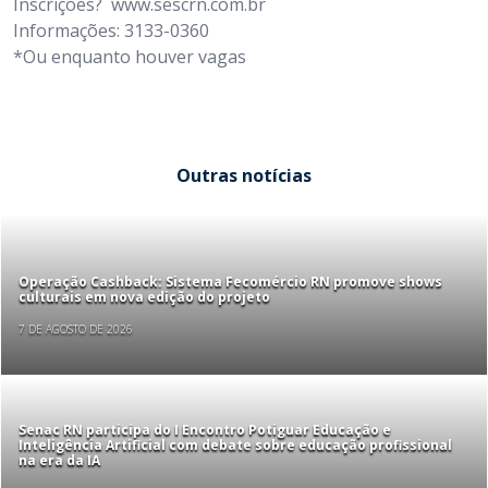
Inscrições? www.sescrn.com.br
Informações: 3133-0360
*Ou enquanto houver vagas
Outras notícias
Operação Cashback: Sistema Fecomércio RN promove shows
culturais em nova edição do projeto
7 DE AGOSTO DE 2026
Senac RN participa do I Encontro Potiguar Educação e
Inteligência Artificial com debate sobre educação profissional
na era da IA