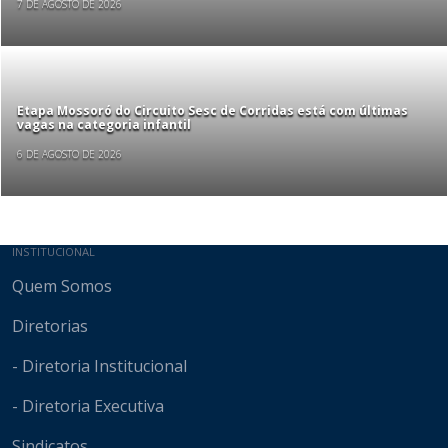
7 DE AGOSTO DE 2026
Etapa Mossoró do Circuito Sesc de Corridas está com últimas
vagas na categoria infantil
6 DE AGOSTO DE 2026
Mapa do site
INSTITUCIONAL
Quem Somos
Diretorias
- Diretoria Institucional
- Diretoria Executiva
Sindicatos