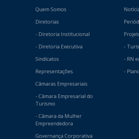
Mapa do site
Quem Somos
Notíci
Diretorias
Periód
- Diretoria Institucional
Projet
- Diretoria Executiva
- Tur
Sindicatos
- RN 
Representações
- Plan
Câmaras Empresariais
- Câmara Empresarial do
Turismo
- Câmara da Mulher
Empreendedora
Governança Corporativa