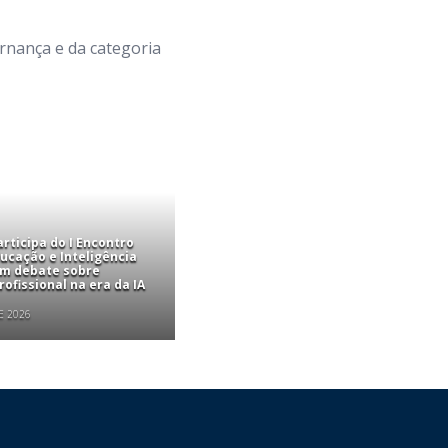
ernança e da categoria
rticipa do I Encontro
ucação e Inteligência
com debate sobre
ofissional na era da IA
E 2026