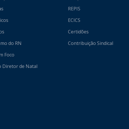
as
REPIS
icos
ECICS
os
Certidões
ismo do RN
Contribuição Sindical
em Foco
o Diretor de Natal