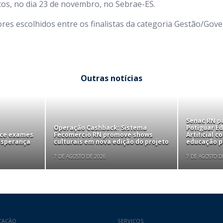
tos, no dia 23 de novembro, no Sebrae-ES.
res escolhidos entre os finalistas da categoria Gestão/Gov
Outras notícias
Senac RN pa
Operação Cashback: Sistema
Potiguar Ed
ece exames
Fecomércio RN promove shows
Artificial 
 Esperança
culturais em nova edição do projeto
educação pr
7 DE AGOSTO DE 2026
7 DE AGOSTO D
CAÇÃO
SERVIÇOS