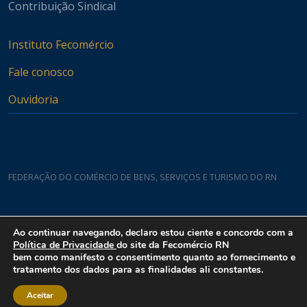
Contribuição Sindical
Instituto Fecomércio
Fale conosco
Ouvidoria
FEDERAÇÃO DO COMÉRCIO DE BENS, SERVIÇOS E TURISMO DO RN
Casa do Comércio
Ao continuar navegando, declaro estou ciente e concordo com a
Rua Padre João Damasceno, 1935 - Lagoa Nova CEP 59075-760
Política de Privacidade
do site da Fecomércio RN
bem como manifesto o consentimento quanto ao fornecimento e
tratamento dos dados para as finalidades ali constantes.
Aceitar