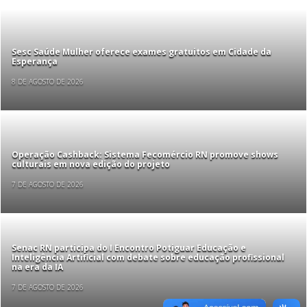
Sesc Saúde Mulher oferece exames gratuitos em Cidade da
Esperança
8 DE AGOSTO DE 2026
Operação Cashback: Sistema Fecomércio RN promove shows
culturais em nova edição do projeto
7 DE AGOSTO DE 2026
Senac RN participa do I Encontro Potiguar Educação e
Inteligência Artificial com debate sobre educação profissional
na era da IA
7 DE AGOSTO DE 2026