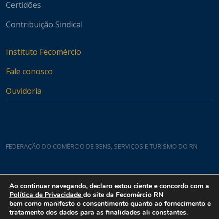
Certidões
Contribuição Sindical
Instituto Fecomércio
Fale conosco
Ouvidoria
FEDERAÇÃO DO COMÉRCIO DE BENS, SERVIÇOS E TURISMO DO RN
Casa do Comércio
Ao continuar navegando, declaro estou ciente e concordo com a
Rua Padre João Damasceno, 1935 - Lagoa Nova CEP 59075-760
Política de Privacidade
do site da Fecomércio RN
bem como manifesto o consentimento quanto ao fornecimento e
tratamento dos dados para as finalidades ali constantes.