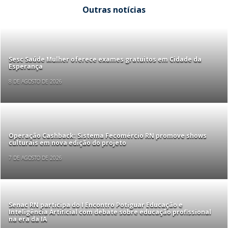
Outras notícias
Sesc Saúde Mulher oferece exames gratuitos em Cidade da
Esperança
8 DE AGOSTO DE 2026
Operação Cashback: Sistema Fecomércio RN promove shows
culturais em nova edição do projeto
7 DE AGOSTO DE 2026
Senac RN participa do I Encontro Potiguar Educação e
Inteligência Artificial com debate sobre educação profissional
na era da IA