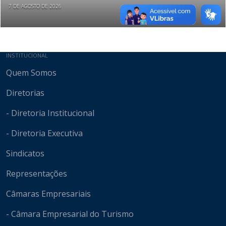
7 DE AGOSTO DE 2026
Mapa do site
INSTITUCIONAL
Quem Somos
Diretorias
- Diretoria Institucional
- Diretoria Executiva
Sindicatos
Representações
Câmaras Empresariais
- Câmara Empresarial do Turismo