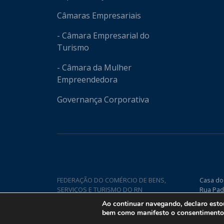
Câmaras Empresariais
- Câmara Empresarial do
Turismo
- Câmara da Mulher
Empreendedora
Governança Corporativa
FEDERAÇÃO DO COMÉRCIO DE BENS,
Casa do
SERVIÇOS E TURISMO DO RN
Rua Pad
Nova CE
Ao continuar navegando, declaro est
bem como manifesto o consentimento q