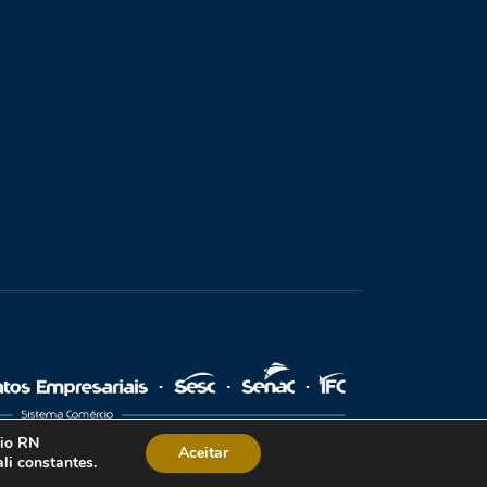
cio RN
Aceitar
li constantes.