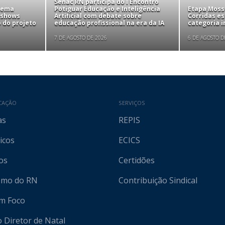
Senac RN participa do I Encontro
tema
Potiguar Educação e Inteligência
Etapa Mosso
 shows
Artificial com debate sobre
Corridas e
 do projeto
educação profissional na era da IA
categoria i
7 DE AGOSTO DE 2026
6 DE AGOSTO D
CAÇÃO
SERVIÇOS
as
REPIS
icos
ECICS
os
Certidões
ismo do RN
Contribuição Sindical
em Foco
o Diretor de Natal