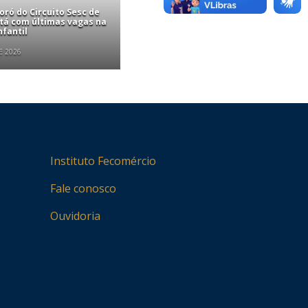
ró do Circuito Sesc de
stá com últimas vagas na
nfantil
E 2026
Instituto Fecomércio
Fale conosco
Ouvidoria