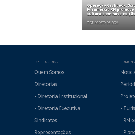
Operação Cashback: Sis
Fecomércio RN promove
culturais em nova edição
7 DE AGOSTO DE 2026
Mapa do site
INSTITUCIONAL
COMUNI
Quem Somos
Notíci
Diretorias
Periód
- Diretoria Institucional
Projet
- Diretoria Executiva
- Tur
Sindicatos
- RN 
Representações
- Plan