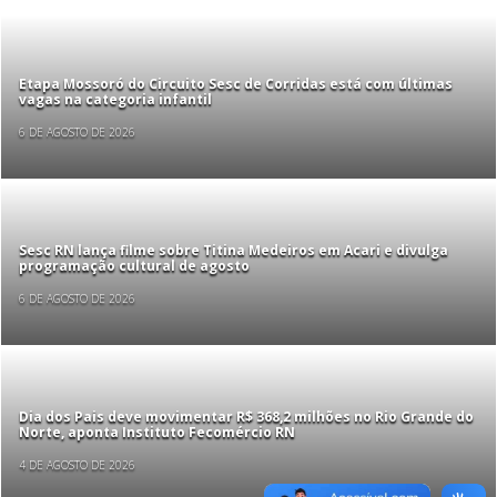
Etapa Mossoró do Circuito Sesc de Corridas está com últimas
vagas na categoria infantil
6 DE AGOSTO DE 2026
Sesc RN lança filme sobre Titina Medeiros em Acari e divulga
programação cultural de agosto
6 DE AGOSTO DE 2026
Dia dos Pais deve movimentar R$ 368,2 milhões no Rio Grande do
Norte, aponta Instituto Fecomércio RN
4 DE AGOSTO DE 2026