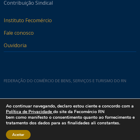
Contribuição Sindical
Instituto Fecomércio
Fale conosco
Ouvidoria
FEDERAÇÃO DO COMÉRCIO DE BENS, SERVIÇOS E TURISMO DO RN
Casa do Comércio
Ao continuar navegando, declaro estou ciente e concordo com a
Rua Padre João Damasceno, 1935 - Lagoa Nova CEP 59075-760
Política de Privacidade
do site da Fecomércio RN
bem como manifesto o consentimento quanto ao fornecimento e
tratamento dos dados para as finalidades ali constantes.
Aceitar