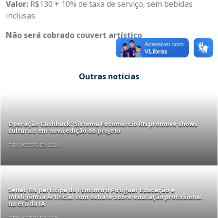
Valor:
R$130 + 10% de taxa de serviço, sem bebidas
inclusas.
Não será cobrado couvert artístico
Outras notícias
Operação Cashback: Sistema Fecomércio RN promove shows
culturais em nova edição do projeto
7 DE AGOSTO DE 2026
Senac RN participa do I Encontro Potiguar Educação e
Inteligência Artificial com debate sobre educação profissional
na era da IA