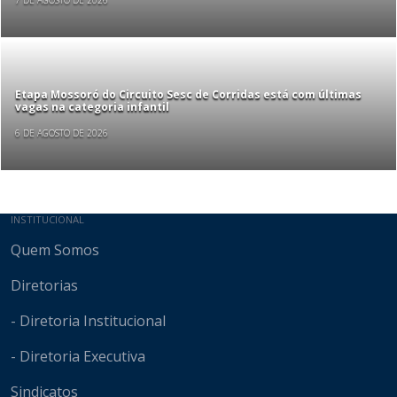
7 DE AGOSTO DE 2026
Etapa Mossoró do Circuito Sesc de Corridas está com últimas
vagas na categoria infantil
6 DE AGOSTO DE 2026
Mapa do site
INSTITUCIONAL
Quem Somos
Diretorias
- Diretoria Institucional
- Diretoria Executiva
Sindicatos