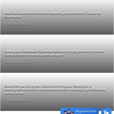
Sesc Saúde Mulher oferece exames gratuitos em Cidade da
Esperança
8 DE AGOSTO DE 2026
Operação Cashback: Sistema Fecomércio RN promove shows
culturais em nova edição do projeto
7 DE AGOSTO DE 2026
Senac RN participa do I Encontro Potiguar Educação e
Inteligência Artificial com debate sobre educação profissional
na era da IA
7 DE AGOSTO DE 2026