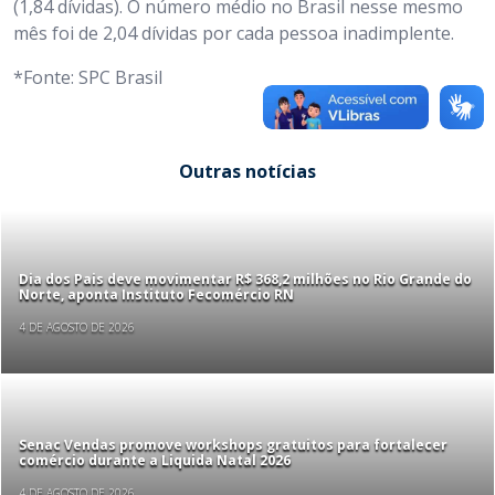
(1,84 dívidas). O número médio no Brasil nesse mesmo
mês foi de 2,04 dívidas por cada pessoa inadimplente.
*Fonte: SPC Brasil
Outras notícias
Dia dos Pais deve movimentar R$ 368,2 milhões no Rio Grande do
Norte, aponta Instituto Fecomércio RN
4 DE AGOSTO DE 2026
Senac Vendas promove workshops gratuitos para fortalecer
comércio durante a Liquida Natal 2026
4 DE AGOSTO DE 2026