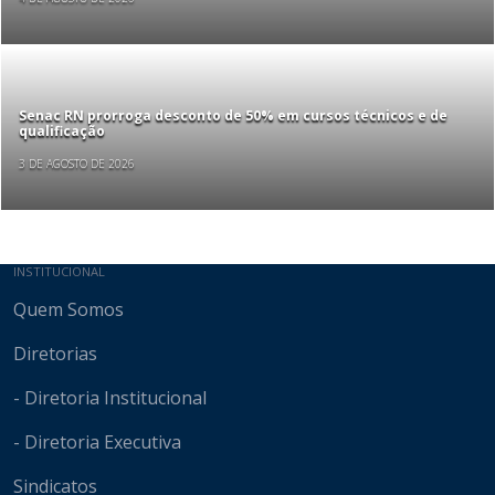
Senac RN prorroga desconto de 50% em cursos técnicos e de
qualificação
3 DE AGOSTO DE 2026
Mapa do site
INSTITUCIONAL
Quem Somos
Diretorias
- Diretoria Institucional
- Diretoria Executiva
Sindicatos