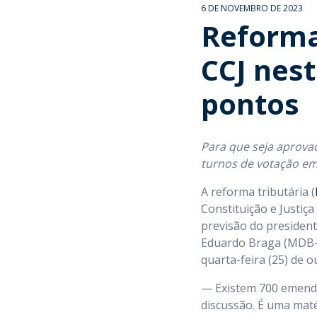
6 DE NOVEMBRO DE 2023
Reforma
CCJ nest
pontos
Para que seja aprova
turnos de votação em
A reforma tributária (
Constituição e Justiça
previsão do president
Eduardo Braga (MDB-A
quarta-feira (25) de o
— Existem 700 emenda
discussão. É uma mat