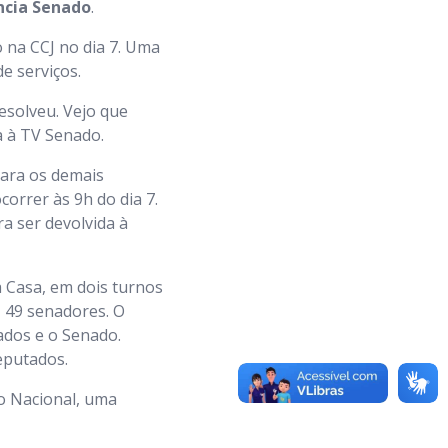
cia Senado
.
o na CCJ no dia 7. Uma
e serviços.
esolveu. Vejo que
a à TV Senado.
 para os demais
orrer às 9h do dia 7.
a ser devolvida à
 Casa, em dois turnos
, 49 senadores. O
ados e o Senado.
deputados.
o Nacional, uma