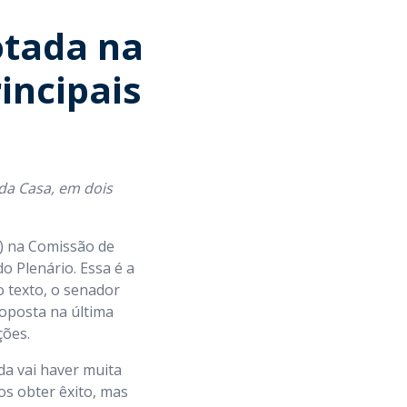
otada na
rincipais
da Casa, em dois
(7) na Comissão de
do Plenário. Essa é a
o texto, o senador
oposta na última
ções.
a vai haver muita
s obter êxito, mas