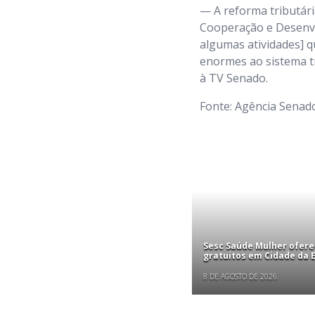
— A reforma tributár
Cooperação e Desenvo
algumas atividades] q
enormes ao sistema tri
à TV Senado.
Fonte: Agência Senad
Sesc Saúde Mulher ofer
gratuitos em Cidade da
8 DE AGOSTO DE 2026