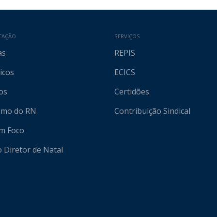
CAÇÃO
SERVIÇOS
as
REPIS
icos
ECICS
os
Certidões
ismo do RN
Contribuição Sindical
em Foco
o Diretor de Natal