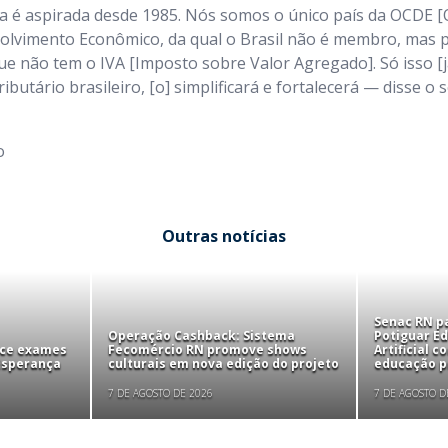
ia é aspirada desde 1985. Nós somos o único país da OCDE 
lvimento Econômico, da qual o Brasil não é membro, mas p
ue não tem o IVA [Imposto sobre Valor Agregado]. Só isso [j
butário brasileiro, [o] simplificará e fortalecerá — disse o
o
Outras notícias
Senac RN pa
Operação Cashback: Sistema
Potiguar Ed
ece exames
Fecomércio RN promove shows
Artificial 
 Esperança
culturais em nova edição do projeto
educação pr
7 DE AGOSTO DE 2026
7 DE AGOSTO D