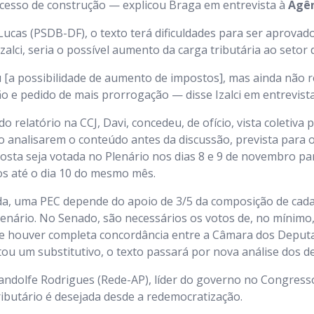
cesso de construção — explicou Braga em entrevista à
Agên
 Lucas (PSDB-DF), o texto terá dificuldades para ser aprovad
alci, seria o possível aumento da carga tributária ao setor d
[a possibilidade de aumento de impostos], mas ainda não r
o e pedido de mais prorrogação — disse Izalci em entrevist
do relatório na CCJ, Davi, concedeu, de ofício, vista coletiva
analisarem o conteúdo antes da discussão, prevista para oc
osta seja votada no Plenário nos dias 8 e 9 de novembro par
s até o dia 10 do mesmo mês.
da, uma PEC depende do apoio de 3/5 da composição de cada
enário. No Senado, são necessários os votos de, no mínimo
se houver completa concordância entre a Câmara dos Deput
u um substitutivo, o texto passará por nova análise dos 
ndolfe Rodrigues (Rede-AP), líder do governo no Congress
ibutário é desejada desde a redemocratização.