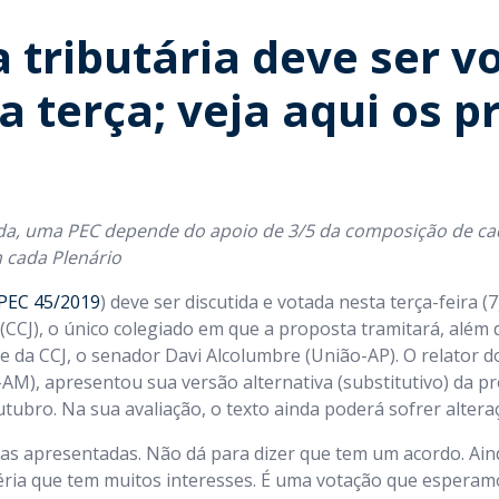
 tributária deve ser v
a terça; veja aqui os p
da, uma PEC depende do apoio de 3/5 da composição de ca
 cada Plenário
PEC 45/2019
) deve ser discutida e votada nesta terça-feira 
 (CCJ), o único colegiado em que a proposta tramitará, além 
e da CCJ, o senador Davi Alcolumbre (União-AP). O relator d
M), apresentou sua versão alternativa (substitutivo) da pr
utubro. Na sua avaliação, o texto ainda poderá sofrer altera
s apresentadas. Não dá para dizer que tem um acordo. Aind
éria que tem muitos interesses. É uma votação que esperamo