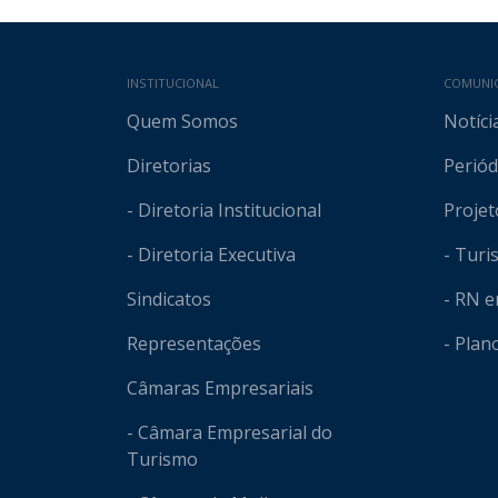
Mapa do site
INSTITUCIONAL
COMUNI
Quem Somos
Notíci
Diretorias
Periód
- Diretoria Institucional
Projet
- Diretoria Executiva
- Tur
Sindicatos
- RN 
Representações
- Plan
Câmaras Empresariais
- Câmara Empresarial do
Turismo