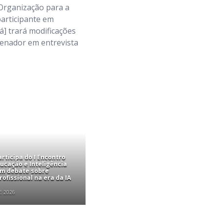
[Organização para a
articipante em
á] trará modificações
 senador em entrevista
rticipa do I Encontro
ucação e Inteligência
com debate sobre
ofissional na era da IA
E 2026