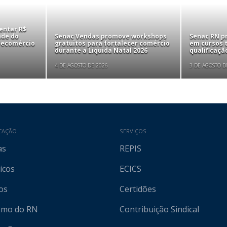
entar R$
nde do
Senac Vendas promove workshops
Senac RN p
 Fecomércio
gratuitos para fortalecer comércio
em cursos t
durante a Liquida Natal 2026
qualificaçã
4 DE AGOSTO DE 2026
3 DE AGOSTO D
CAÇÃO
SERVIÇOS
as
REPIS
icos
ECICS
os
Certidões
ismo do RN
Contribuição Sindical