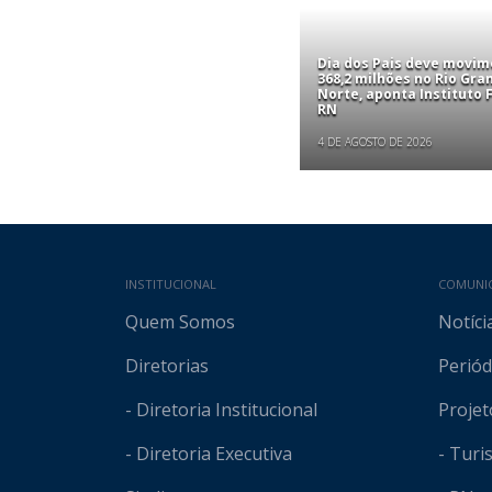
Dia dos Pais deve movim
368,2 milhões no Rio Gra
Norte, aponta Instituto
RN
4 DE AGOSTO DE 2026
Mapa do site
INSTITUCIONAL
COMUNI
Quem Somos
Notíci
Diretorias
Periód
- Diretoria Institucional
Projet
- Diretoria Executiva
- Tur