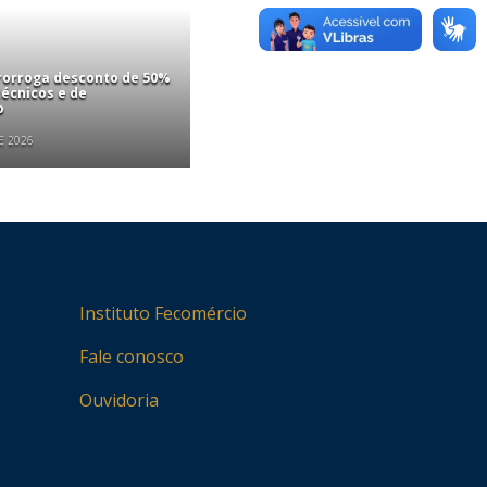
rorroga desconto de 50%
écnicos e de
o
E 2026
Instituto Fecomércio
Fale conosco
Ouvidoria