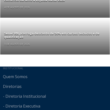
comércio durante a Liquida Natal 2026
4 DE AGOSTO DE 2026
Senac RN prorroga desconto de 50% em cursos técnicos e de
qualificação
3 DE AGOSTO DE 2026
Mapa do site
INSTITUCIONAL
Quem Somos
Diretorias
- Diretoria Institucional
- Diretoria Executiva