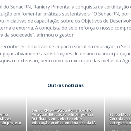
al do Senac RN, Raniery Pimenta, a conquista da certificação
uição em fomentar práticas sustentáveis. “O Senac RN, por 
u iniciativas de capacitação sobre os Objetivos de Desenvo
erna e externa. A conquista do selo reforça o nosso compr
a da sociedade”, afirmou o gestor.
reconhecer iniciativas de impacto social na educação, o Sel
ngajar ativamente as instituições de ensino na incorporaç
esquisa e extensão, bem como na execução das metas da Age
Outras notícias
Senac RN participa do I Encontro
tema
Potiguar Educação e Inteligência
Etapa Mosso
 shows
Artificial com debate sobre
Corridas e
 do projeto
educação profissional na era da IA
categoria i