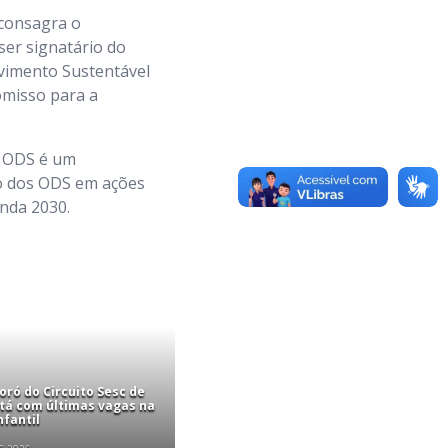
 consagra o
ser signatário do
lvimento Sustentável
omisso para a
o ODS é um
ão dos ODS em ações
nda 2030.
ró do Circuito Sesc de
stá com últimas vagas na
nfantil