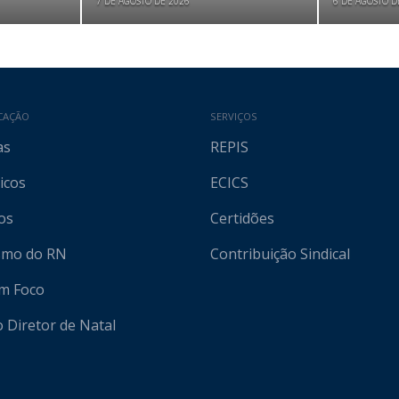
7 DE AGOSTO DE 2026
6 DE AGOSTO D
CAÇÃO
SERVIÇOS
as
REPIS
icos
ECICS
os
Certidões
ismo do RN
Contribuição Sindical
em Foco
o Diretor de Natal