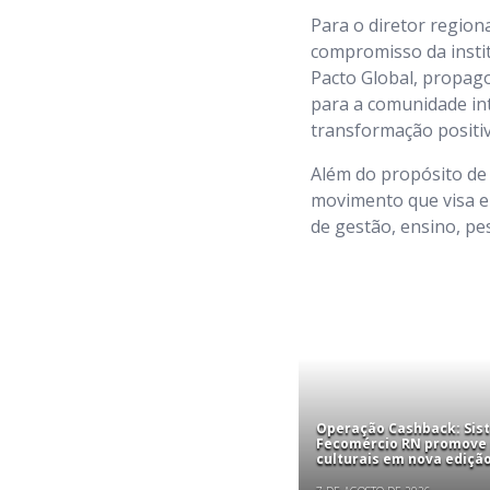
Para o diretor region
compromisso da instit
Pacto Global, propago
para a comunidade int
transformação positiv
Além do propósito de 
movimento que visa e
de gestão, ensino, p
Operação Cashback: Sis
Fecomércio RN promove
culturais em nova edição