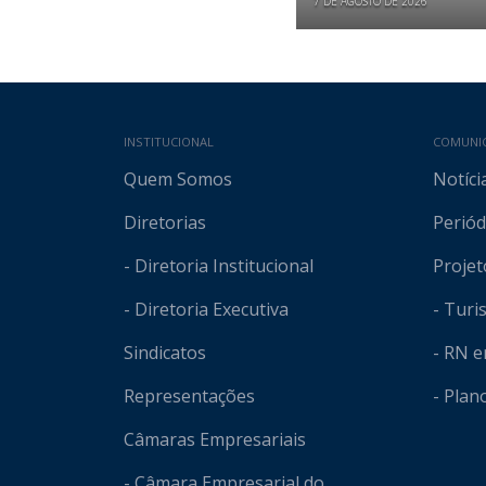
7 DE AGOSTO DE 2026
Mapa do site
INSTITUCIONAL
COMUNI
Quem Somos
Notíci
Diretorias
Periód
- Diretoria Institucional
Projet
- Diretoria Executiva
- Tur
Sindicatos
- RN 
Representações
- Plan
Câmaras Empresariais
- Câmara Empresarial do