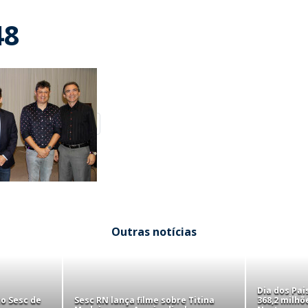
48
Outras notícias
Dia dos Pa
to Sesc de
Sesc RN lança filme sobre Titina
368,2 milhõ