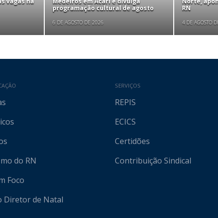
as vagas na
Medeiros em Acari e divulga
Norte, apo
programação cultural de agosto
RN
6 DE AGOSTO DE 2026
4 DE AGOSTO D
CAÇÃO
SERVIÇOS
as
REPIS
icos
ECICS
os
Certidões
ismo do RN
Contribuição Sindical
em Foco
o Diretor de Natal