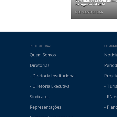
Corridas está com últim
categoria infantil
6 DE AGOSTO DE 2026
Mapa do site
INSTITUCIONAL
COMUNI
Quem Somos
Notíci
Diretorias
Periód
- Diretoria Institucional
Projet
- Diretoria Executiva
- Tur
Sindicatos
- RN 
Representações
- Plan