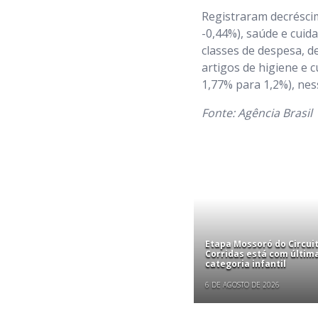
Registraram decréscim
-0,44%), saúde e cuid
classes de despesa, d
artigos de higiene e c
1,77% para 1,2%), ne
Fonte: Agência Brasil
Etapa Mossoró do Circui
Corridas está com últim
categoria infantil
6 DE AGOSTO DE 2026