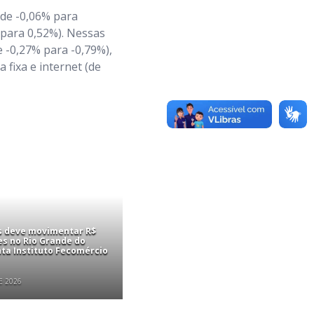
(de -0,06% para
 para 0,52%). Nessas
 -0,27% para -0,79%),
 fixa e internet (de
is deve movimentar R$
es no Rio Grande do
nta Instituto Fecomércio
E 2026