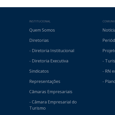
Mapa do site
INSTITUCIONAL
COMUNI
Quem Somos
Notíci
Diretorias
Periód
- Diretoria Institucional
Projet
- Diretoria Executiva
- Tur
Sindicatos
- RN 
Representações
- Plan
Câmaras Empresariais
- Câmara Empresarial do
Turismo