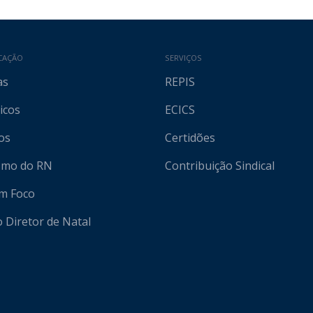
CAÇÃO
SERVIÇOS
as
REPIS
icos
ECICS
os
Certidões
ismo do RN
Contribuição Sindical
em Foco
o Diretor de Natal