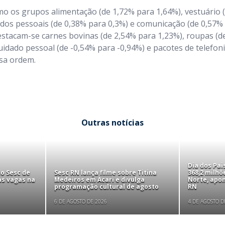
o os grupos alimentação (de 1,72% para 1,64%), vestuário 
ados pessoais (de 0,38% para 0,3%) e comunicação (de 0,57%
estacam-se carnes bovinas (de 2,54% para 1,23%), roupas (de
uidado pessoal (de -0,54% para -0,94%) e pacotes de telefonia
ssa ordem.
Outras notícias
Dia dos Pa
to Sesc de
Sesc RN lança filme sobre Titina
368,2 milhõ
as vagas na
Medeiros em Acari e divulga
Norte, apo
programação cultural de agosto
RN
6 DE AGOSTO DE 2026
4 DE AGOSTO D