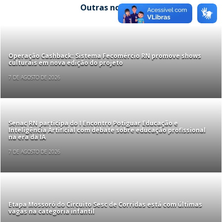
Outras notícias
Operação Cashback: Sistema Fecomércio RN promove shows
culturais em nova edição do projeto
7 DE AGOSTO DE 2026
Senac RN participa do I Encontro Potiguar Educação e
Inteligência Artificial com debate sobre educação profissional
na era da IA
7 DE AGOSTO DE 2026
Etapa Mossoró do Circuito Sesc de Corridas está com últimas
vagas na categoria infantil