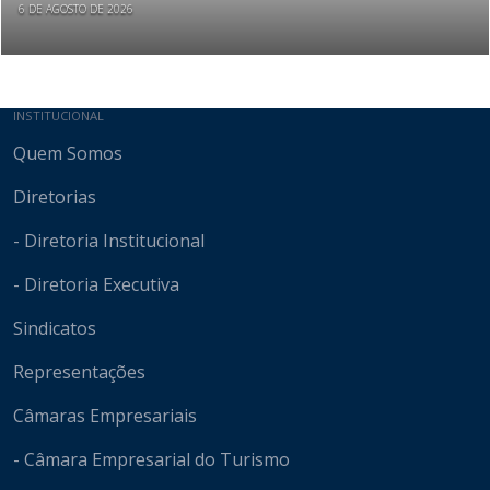
6 DE AGOSTO DE 2026
Mapa do site
INSTITUCIONAL
Quem Somos
Diretorias
- Diretoria Institucional
- Diretoria Executiva
Sindicatos
Representações
Câmaras Empresariais
- Câmara Empresarial do Turismo