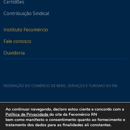
Certidões
Contribuição Sindical
Instituto Fecomércio
Fale conosco
Ouvidoria
FEDERAÇÃO DO COMÉRCIO DE BENS, SERVIÇOS E TURISMO DO RN
Casa do Comércio
Ao continuar navegando, declaro estou ciente e concordo com a
Rua Padre João Damasceno, 1935 - Lagoa Nova CEP 59075-760
Política de Privacidade
do site da Fecomércio RN
bem como manifesto o consentimento quanto ao fornecimento e
tratamento dos dados para as finalidades ali constantes.