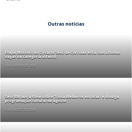
Outras notícias
Etapa Mossoró do Circuito Sesc de Corridas está com últimas
vagas na categoria infantil
6 DE AGOSTO DE 2026
Sesc RN lança filme sobre Titina Medeiros em Acari e divulga
programação cultural de agosto
6 DE AGOSTO DE 2026