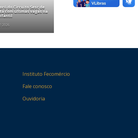
ró do Circuito Sesc de
stá com últimas vagas na
nfantil
E 2026
Instituto Fecomércio
Fale conosco
Ouvidoria