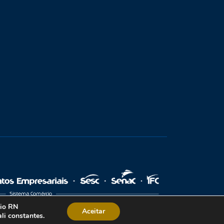
cio RN
Aceitar
li constantes.