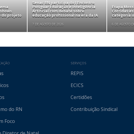
Senac RN participa do I Encontro
tema
Potiguar Educação e Inteligência
Etapa Mosso
 shows
Artificial com debate sobre
Corridas e
 do projeto
educação profissional na era da IA
categoria i
7 DE AGOSTO DE 2026
6 DE AGOSTO D
CAÇÃO
SERVIÇOS
as
REPIS
icos
ECICS
os
Certidões
ismo do RN
Contribuição Sindical
em Foco
o Diretor de Natal