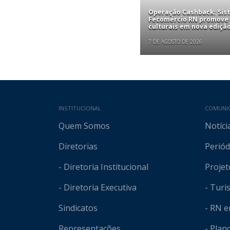
Operação Cashback: Sis
Fecomércio RN promove
culturais em nova edição
7 DE AGOSTO DE 2026
Mapa do site
INSTITUCIONAL
COMUNI
Quem Somos
Notíci
Diretorias
Periód
- Diretoria Institucional
Projet
- Diretoria Executiva
- Tur
Sindicatos
- RN 
Representações
- Plan