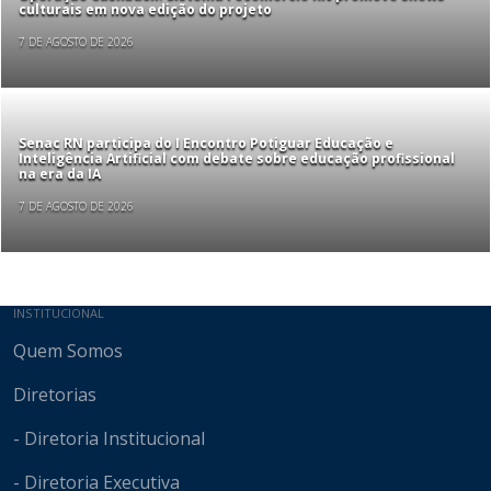
culturais em nova edição do projeto
7 DE AGOSTO DE 2026
Senac RN participa do I Encontro Potiguar Educação e
Inteligência Artificial com debate sobre educação profissional
na era da IA
7 DE AGOSTO DE 2026
Mapa do site
INSTITUCIONAL
Quem Somos
Diretorias
- Diretoria Institucional
- Diretoria Executiva