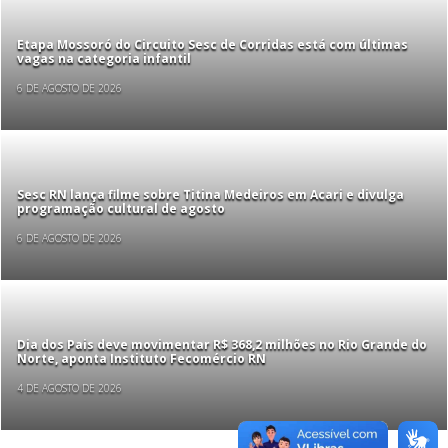
Etapa Mossoró do Circuito Sesc de Corridas está com últimas
vagas na categoria infantil
6 DE AGOSTO DE 2026
Sesc RN lança filme sobre Titina Medeiros em Acari e divulga
programação cultural de agosto
6 DE AGOSTO DE 2026
Dia dos Pais deve movimentar R$ 368,2 milhões no Rio Grande do
Norte, aponta Instituto Fecomércio RN
4 DE AGOSTO DE 2026