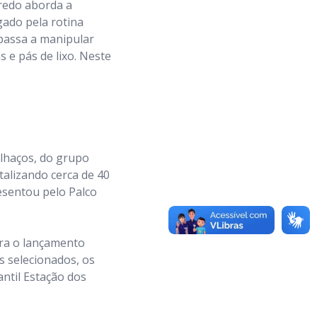
nredo aborda a
gado pela rotina
 passa a manipular
s e pás de lixo. Neste
alhaços, do grupo
talizando cerca de 40
esentou pelo Palco
ara o lançamento
s selecionados, os
antil Estação dos