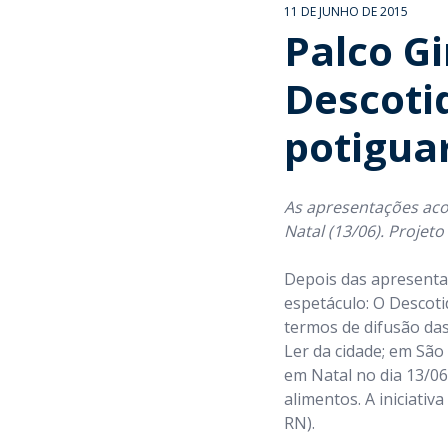
11 DE JUNHO DE 2015
Palco Gi
Descotid
potigua
As apresentações aco
Natal (13/06). Projet
Depois das apresentaç
espetáculo: O Descoti
termos de difusão das
Ler da cidade; em São
em Natal no dia 13/06
alimentos. A iniciativ
RN).