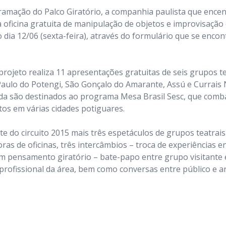
ramação do Palco Giratório, a companhia paulista que ence
 oficina gratuita de manipulação de objetos e improvisação c
 dia 12/06 (sexta-feira), através do formulário que se encon
 projeto realiza 11 apresentações gratuitas de seis grupos t
Paulo do Potengi, São Gonçalo do Amarante, Assú e Currais 
da são destinados ao programa Mesa Brasil Sesc, que comb
tos em várias cidades potiguares.
te do circuito 2015 mais três espetáculos de grupos teatrai
oras de oficinas, três intercâmbios – troca de experiências 
 um pensamento giratório – bate-papo entre grupo visitante e
rofissional da área, bem como conversas entre público e art