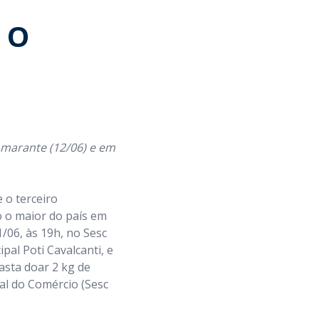
 O
Amarante (12/06) e em
 o terceiro
do o maior do país em
/06, às 19h, no Sesc
pal Poti Cavalcanti, e
basta doar 2 kg de
ial do Comércio (Sesc