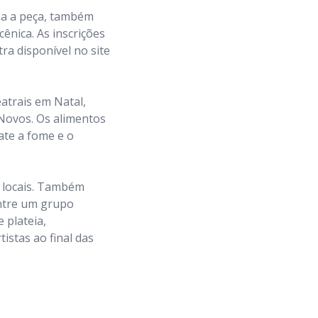
na a peça, também
ênica. As inscrições
tra disponível no site
eatrais em Natal,
Novos. Os alimentos
ate a fome e o
s locais. Também
entre um grupo
 plateia,
istas ao final das