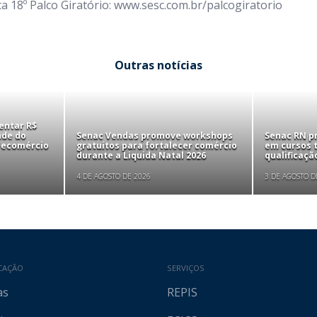
 18º Palco Giratório: www.sesc.com.br/palcogiratorio
Outras notícias
entar R$
nde do
Senac Vendas promove workshops
Senac RN p
 Fecomércio
gratuitos para fortalecer comércio
em cursos t
durante a Liquida Natal 2026
qualificaçã
4 DE AGOSTO DE 2026
3 DE AGOSTO D
CAÇÃO
SERVIÇOS
as
REPIS