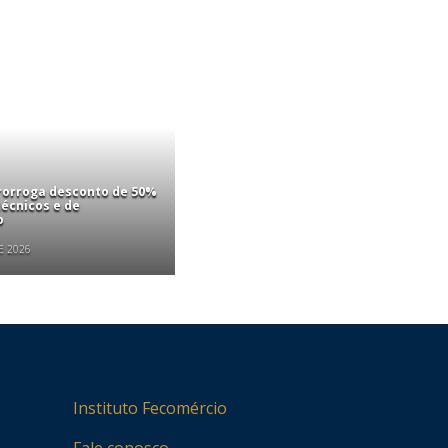
rorroga desconto de 50%
écnicos e de
o
E 2026
Instituto Fecomércio