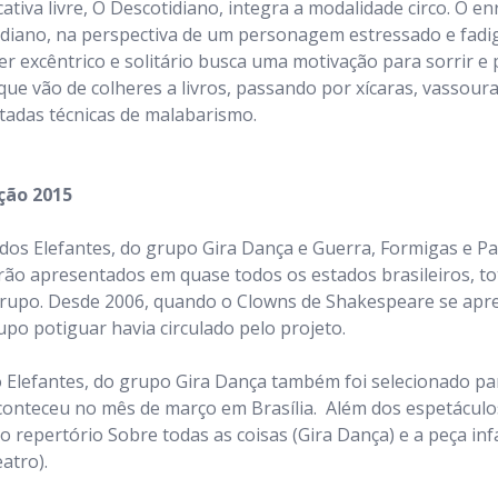
cativa livre, O Descotidiano, integra a modalidade circo. O e
idiano, na perspectiva de um personagem estressado e fadi
ser excêntrico e solitário busca uma motivação para sorrir e
que vão de colheres a livros, passando por xícaras, vassoura
tadas técnicas de malabarismo.
ção 2015
dos Elefantes, do grupo Gira Dança e Guerra, Formigas e P
rão apresentados em quase todos os estados brasileiros, to
rupo. Desde 2006, quando o Clowns de Shakespeare se apr
po potiguar havia circulado pelo projeto.
o Elefantes, do grupo Gira Dança também foi selecionado p
 aconteceu no mês de março em Brasília. Além dos espetáculo
o repertório Sobre todas as coisas (Gira Dança) e a peça inf
atro).