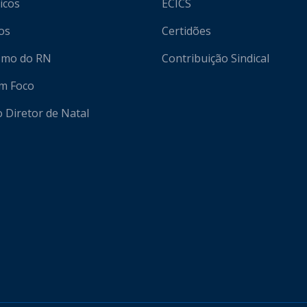
icos
ECICS
os
Certidões
ismo do RN
Contribuição Sindical
em Foco
o Diretor de Natal