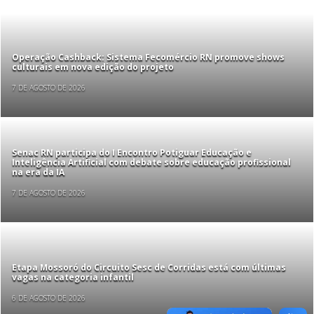
Operação Cashback: Sistema Fecomércio RN promove shows
culturais em nova edição do projeto
7 DE AGOSTO DE 2026
Senac RN participa do I Encontro Potiguar Educação e
Inteligência Artificial com debate sobre educação profissional
na era da IA
7 DE AGOSTO DE 2026
Etapa Mossoró do Circuito Sesc de Corridas está com últimas
vagas na categoria infantil
6 DE AGOSTO DE 2026