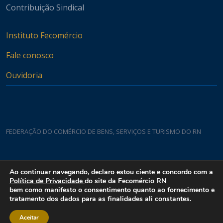
Contribuição Sindical
Instituto Fecomércio
Fale conosco
Ouvidoria
FEDERAÇÃO DO COMÉRCIO DE BENS, SERVIÇOS E TURISMO DO RN
Casa do Comércio
Ao continuar navegando, declaro estou ciente e concordo com a
Rua Padre João Damasceno, 1935 - Lagoa Nova CEP 59075-760
Política de Privacidade
do site da Fecomércio RN
bem como manifesto o consentimento quanto ao fornecimento e
tratamento dos dados para as finalidades ali constantes.
Aceitar