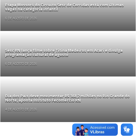
Etapa Mossoró do Circuito Sesc de Corridas está com últimas
vagas na categoria infantil
6 DE AGOSTO DE 2026
Sesc RN lança filme sobre Titina Medeiros em Acari e divulga
programação cultural de agosto
6 DE AGOSTO DE 2026
Dia dos Pais deve movimentar R$ 368,2 milhões no Rio Grande do
Norte, aponta Instituto Fecomércio RN
4 DE AGOSTO DE 2026