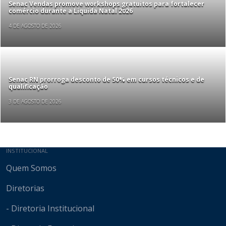
Senac Vendas promove workshops gratuitos para fortalecer
comércio durante a Liquida Natal 2026
4 DE AGOSTO DE 2026
Senac RN prorroga desconto de 50% em cursos técnicos e de
qualificação
3 DE AGOSTO DE 2026
Mapa do site
INSTITUCIONAL
Quem Somos
Diretorias
- Diretoria Institucional