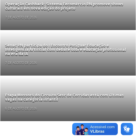
Operação Cashback: Sistema Fecomércio RN promove shows
culturais em nova edição do projeto
7 DE AGOSTO DE 2026
Senac RN participa do I Encontro Potiguar Educação e
Inteligência Artificial com debate sobre educação profissional
na era da IA
7 DE AGOSTO DE 2026
Etapa Mossoró do Circuito Sesc de Corridas está com últimas
vagas na categoria infantil
6 DE AGOSTO DE 2026