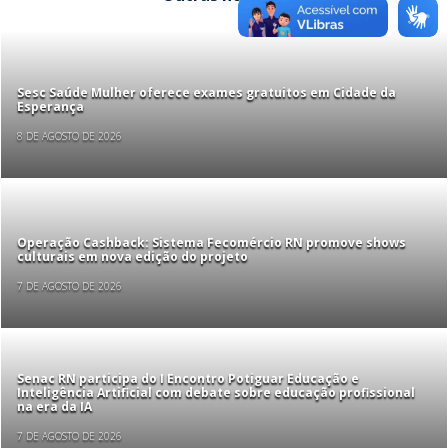
Sesc Saúde Mulher oferece exames gratuitos em Cidade da
Esperança
8 DE AGOSTO DE 2026
Operação Cashback: Sistema Fecomércio RN promove shows
culturais em nova edição do projeto
7 DE AGOSTO DE 2026
Senac RN participa do I Encontro Potiguar Educação e
Inteligência Artificial com debate sobre educação profissional
na era da IA
7 DE AGOSTO DE 2026