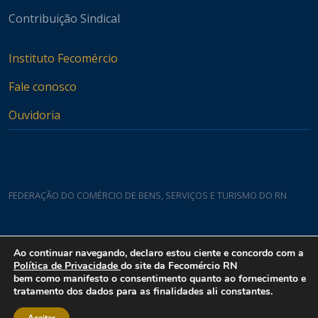
Contribuição Sindical
Instituto Fecomércio
Fale conosco
Ouvidoria
FEDERAÇÃO DO COMÉRCIO DE BENS, SERVIÇOS E TURISMO DO RN
Casa do Comércio
Ao continuar navegando, declaro estou ciente e concordo com a
Rua Padre João Damasceno, 1935 - Lagoa Nova CEP 59075-760
Política de Privacidade
do site da Fecomércio RN
bem como manifesto o consentimento quanto ao fornecimento e
tratamento dos dados para as finalidades ali constantes.