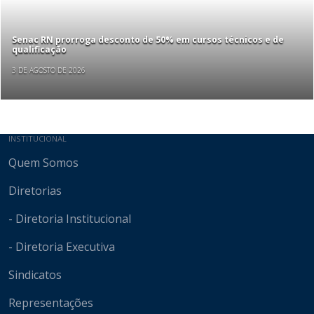
Senac RN prorroga desconto de 50% em cursos técnicos e de
qualificação
3 DE AGOSTO DE 2026
Mapa do site
INSTITUCIONAL
Quem Somos
Diretorias
- Diretoria Institucional
- Diretoria Executiva
Sindicatos
Representações