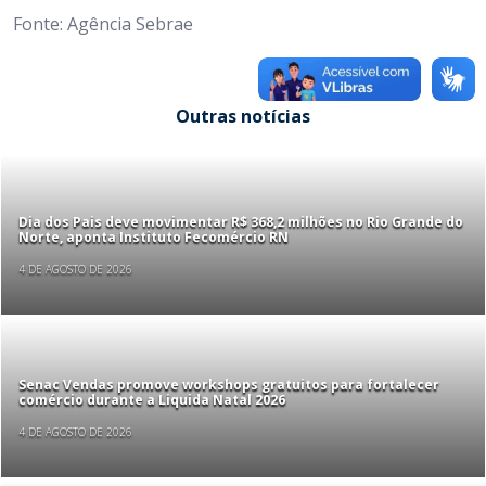
Fonte: Agência Sebrae
Outras notícias
Dia dos Pais deve movimentar R$ 368,2 milhões no Rio Grande do
Norte, aponta Instituto Fecomércio RN
4 DE AGOSTO DE 2026
Senac Vendas promove workshops gratuitos para fortalecer
comércio durante a Liquida Natal 2026
4 DE AGOSTO DE 2026