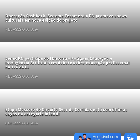
Operação Cashback: Sistema Fecomércio RN promove shows
culturais em nova edição do projeto
7 DE AGOSTO DE 2026
Senac RN participa do I Encontro Potiguar Educação e
Inteligência Artificial com debate sobre educação profissional
na era da IA
7 DE AGOSTO DE 2026
Etapa Mossoró do Circuito Sesc de Corridas está com últimas
vagas na categoria infantil
6 DE AGOSTO DE 2026