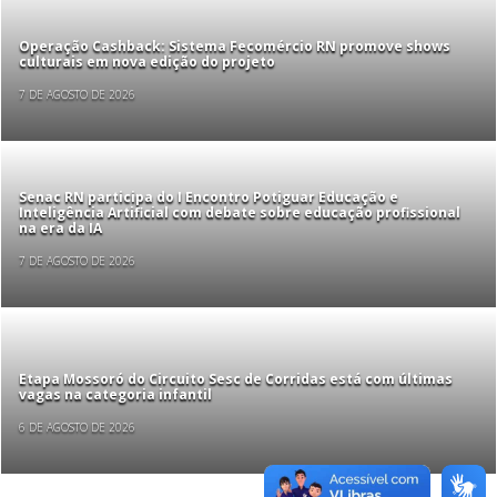
Operação Cashback: Sistema Fecomércio RN promove shows
culturais em nova edição do projeto
7 DE AGOSTO DE 2026
Senac RN participa do I Encontro Potiguar Educação e
Inteligência Artificial com debate sobre educação profissional
na era da IA
7 DE AGOSTO DE 2026
Etapa Mossoró do Circuito Sesc de Corridas está com últimas
vagas na categoria infantil
6 DE AGOSTO DE 2026