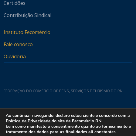
Certidões
Contribuição Sindical
Instituto Fecomércio
Fale conosco
Ouvidoria
FEDERAÇÃO DO COMÉRCIO DE BENS, SERVIÇOS E TURISMO DO RN
Casa do Comércio
Ao continuar navegando, declaro estou ciente e concordo com a
Rua Padre João Damasceno, 1935 - Lagoa Nova CEP 59075-760
Política de Privacidade
do site da Fecomércio RN
bem como manifesto o consentimento quanto ao fornecimento e
tratamento dos dados para as finalidades ali constantes.