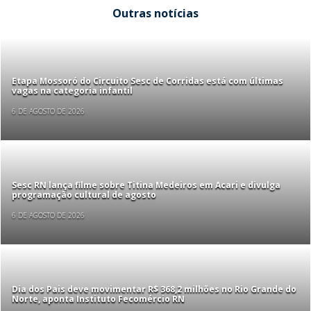
Outras notícias
Etapa Mossoró do Circuito Sesc de Corridas está com últimas
vagas na categoria infantil
6 DE AGOSTO DE 2026
Sesc RN lança filme sobre Titina Medeiros em Acari e divulga
programação cultural de agosto
6 DE AGOSTO DE 2026
Dia dos Pais deve movimentar R$ 368,2 milhões no Rio Grande do
Norte, aponta Instituto Fecomércio RN