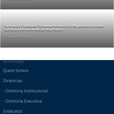
Operação Cashback: Sistema Fecomércio RN promove shows
culturais em nova edição do projeto
7 DE AGOSTO DE 2026
Mapa do site
INSTITUCIONAL
Quem Somos
Diretorias
- Diretoria Institucional
- Diretoria Executiva
Sindicatos