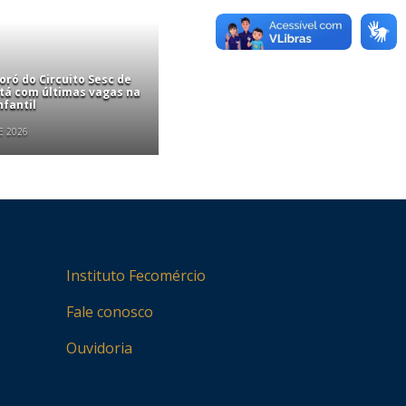
ró do Circuito Sesc de
stá com últimas vagas na
nfantil
E 2026
Instituto Fecomércio
Fale conosco
Ouvidoria