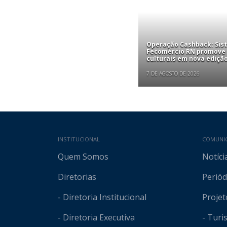
Operação Cashback: Sis
Fecomércio RN promove
culturais em nova edição
7 DE AGOSTO DE 2026
Mapa do site
INSTITUCIONAL
COMUNI
Quem Somos
Notíci
Diretorias
Periód
- Diretoria Institucional
Projet
- Diretoria Executiva
- Tur