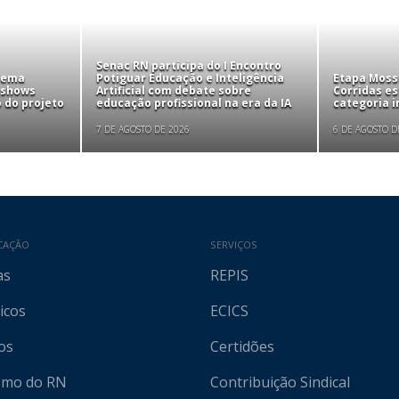
Senac RN participa do I Encontro
tema
Potiguar Educação e Inteligência
Etapa Mosso
 shows
Artificial com debate sobre
Corridas e
 do projeto
educação profissional na era da IA
categoria i
7 DE AGOSTO DE 2026
6 DE AGOSTO D
CAÇÃO
SERVIÇOS
as
REPIS
icos
ECICS
os
Certidões
ismo do RN
Contribuição Sindical