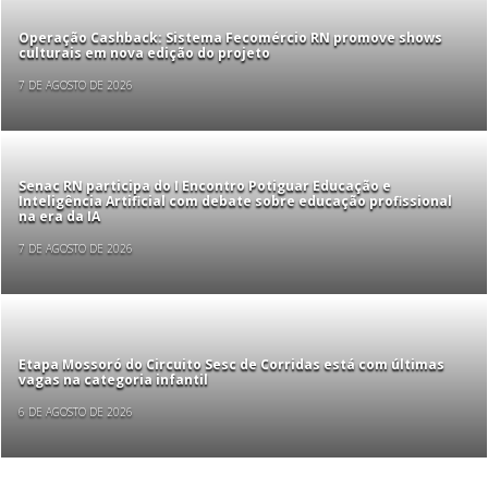
Operação Cashback: Sistema Fecomércio RN promove shows
culturais em nova edição do projeto
7 DE AGOSTO DE 2026
Senac RN participa do I Encontro Potiguar Educação e
Inteligência Artificial com debate sobre educação profissional
na era da IA
7 DE AGOSTO DE 2026
Etapa Mossoró do Circuito Sesc de Corridas está com últimas
vagas na categoria infantil
6 DE AGOSTO DE 2026