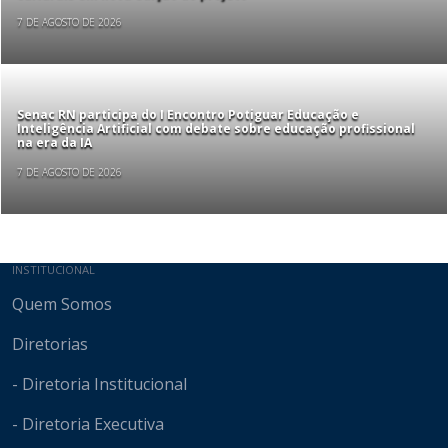
7 DE AGOSTO DE 2026
Senac RN participa do I Encontro Potiguar Educação e
Inteligência Artificial com debate sobre educação profissional
na era da IA
7 DE AGOSTO DE 2026
Mapa do site
INSTITUCIONAL
Quem Somos
Diretorias
- Diretoria Institucional
- Diretoria Executiva