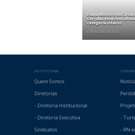
Etapa Mossoró do Circui
Corridas está com últim
categoria infantil
6 DE AGOSTO DE 2026
Mapa do site
INSTITUCIONAL
COMUNI
Quem Somos
Notíci
Diretorias
Periód
- Diretoria Institucional
Projet
- Diretoria Executiva
- Tur
Sindicatos
- RN 