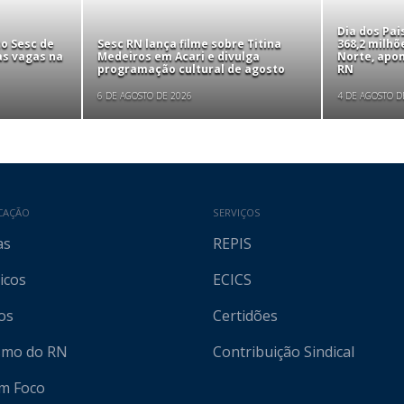
Dia dos Pa
to Sesc de
Sesc RN lança filme sobre Titina
368,2 milhõ
as vagas na
Medeiros em Acari e divulga
Norte, apo
programação cultural de agosto
RN
6 DE AGOSTO DE 2026
4 DE AGOSTO D
CAÇÃO
SERVIÇOS
as
REPIS
icos
ECICS
os
Certidões
ismo do RN
Contribuição Sindical
em Foco