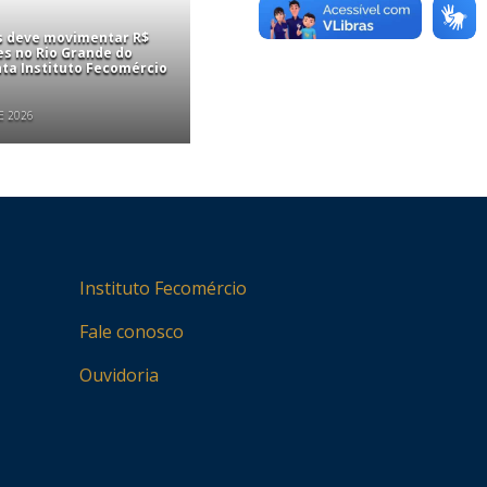
is deve movimentar R$
es no Rio Grande do
nta Instituto Fecomércio
E 2026
Instituto Fecomércio
Fale conosco
Ouvidoria