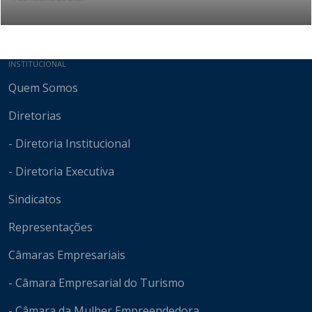
Mapa do site
INSTITUCIONAL
Quem Somos
Diretorias
- Diretoria Institucional
- Diretoria Executiva
Sindicatos
Representações
Câmaras Empresariais
- Câmara Empresarial do Turismo
- Câmara da Mulher Empreendedora