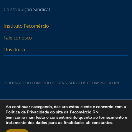
Contribuição Sindical
Instituto Fecomércio
Fale conosco
Ouvidoria
FEDERAÇÃO DO COMÉRCIO DE BENS, SERVIÇOS E TURISMO DO RN
Casa do Comércio
Ao continuar navegando, declaro estou ciente e concordo com a
Rua Padre João Damasceno, 1935 - Lagoa Nova CEP 59075-760
Política de Privacidade
do site da Fecomércio RN
bem como manifesto o consentimento quanto ao fornecimento e
tratamento dos dados para as finalidades ali constantes.