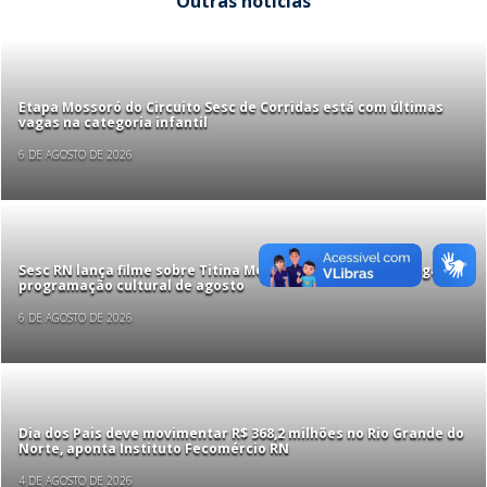
Outras notícias
Etapa Mossoró do Circuito Sesc de Corridas está com últimas
vagas na categoria infantil
6 DE AGOSTO DE 2026
Sesc RN lança filme sobre Titina Medeiros em Acari e divulga
programação cultural de agosto
6 DE AGOSTO DE 2026
Dia dos Pais deve movimentar R$ 368,2 milhões no Rio Grande do
Norte, aponta Instituto Fecomércio RN
4 DE AGOSTO DE 2026