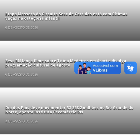
Etapa Mossoró do Circuito Sesc de Corridas está com últimas
vagas na categoria infantil
6 DE AGOSTO DE 2026
Sesc RN lança filme sobre Titina Medeiros em Acari e divulga
programação cultural de agosto
6 DE AGOSTO DE 2026
Dia dos Pais deve movimentar R$ 368,2 milhões no Rio Grande do
Norte, aponta Instituto Fecomércio RN
4 DE AGOSTO DE 2026